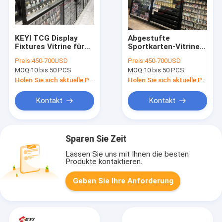
KEYI TCG Display
Abgestufte
Fixtures Vitrine für
Sportkarten-Vitrine,
Spielkarten,
Baseballkarten-
Preis:
450-700USD
Preis:
450-700USD
Sportkarten,
Display mit klarer
MOQ:
10 bis 50 PCS
MOQ:
10 bis 50 PCS
Metallrahmen,
Sicht, abschließbarer
Aluminium-Acryl-
Schrank für
Holen Sie sich aktuelle Preis
Holen Sie sich aktuelle Preis
Displayständer
Basketball-
Sammelkarten
Kontakt
Kontakt
Sparen Sie Zeit
Lassen Sie uns mit Ihnen die besten
Produkte kontaktieren.
Geben Sie Ihre Anforderung