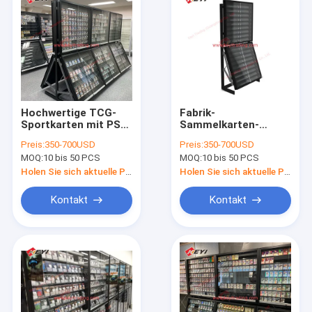
Hochwertige TCG-
Fabrik-
Sportkarten mit PS-
Sammelkarten-
A-Einstufung,
Vitrine aus
Preis:
350-700USD
Preis:
350-700USD
Sammelkarte,
durchsichtigem
MOQ:
10 bis 50 PCS
MOQ:
10 bis 50 PCS
Wandmontagerahmen,
Acryl-Metall,
Acryl-Metallvitrine
Sammelkartenetui
Holen Sie sich aktuelle Preis
Holen Sie sich aktuelle Preis
mit 7 Fächern
für Baseball-
Sportkarten, Acryl-
Kontakt
Kontakt
und Metall-
Präsentationsständer