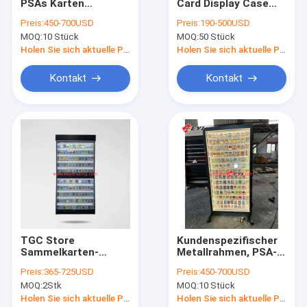
PSAs Karten
Card Display Case
Fabrik Tour
Anzeigehäuse Acryl
Baseball Card Display
Preis:
450-700USD
Preis:
190-500USD
Schienen mit
Stand Einzelhandel
MOQ:
10 Stück
MOQ:
50 Stück
verschließbarer Tür
Großhandel Trading
Qualitätskontrolle
Entfernbar
Card Metall und Acryl
Holen Sie sich aktuelle Preis
Holen Sie sich aktuelle Preis
Baseballkarten TCG
Display Rack
Verschiedene Karten
Kontakt
Kontakt
Kontakt
Anzeige
Referenzen
Anzeige von Handelskarten
Metallanzeige
Holzdisplay
TGC Store
Kundenspezifischer
Sammelkarten-
Metallrahmen, PSA-
Acrylanzeige
Vitrine,
TCG-Karten-Display-
Preis:
365-725USD
Preis:
450-700USD
kundenspezifische
Design,
Zigarettendisplay
MOQ:
2Stk
MOQ:
10 Stück
Sportkarten-
Sammlerstück, Acryl-
Wandvitrine für
Spielkartenetui,
Holen Sie sich aktuelle Preis
Holen Sie sich aktuelle Preis