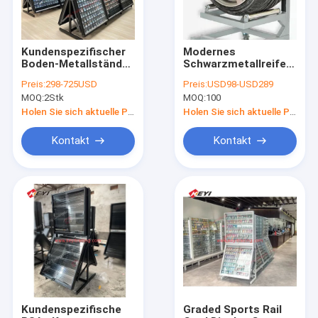
Kundenspezifischer
Modernes
Boden-Metallständer
Schwarzmetallreifen-
TCG-Sammelkarten-
Display-Rack mit
Preis:
298-725USD
Preis:
USD98-USD289
Vitrine Gondelregale
einstellbaren
MOQ:
2Stk
MOQ:
100
Abgestufter Karten-
Höhenrädern und
Präsentationsständer
robustem Design
Holen Sie sich aktuelle Preis
Holen Sie sich aktuelle Preis
für
Einzelhandelsgeschäfte
Kontakt
Kontakt
Sportkarten
Startseite
Produkte
Über uns
Kundenspezifische
Graded Sports Rail