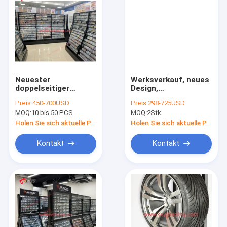
Neuester
Werksverkauf, neues
doppelseitiger
Design,
Präsentationsständer
kundenspezifische
Preis:
450-700USD
Preis:
298-725USD
mit großer Kapazität
einzelne PSA-
MOQ:
10 bis 50 PCS
MOQ:
2Stk
für TCG-Karten,
Kartenplatte, LED-
Vitrine für
Ausstellungsständer,
Holen Sie sich aktuelle Preis
Holen Sie sich aktuelle Preis
Sportkarten,
Sammelkarten-
Sammelkartenständer
Vitrine für Sport-
Kontakt
Kontakt
Sammelkartenetui,
TCG-Karten